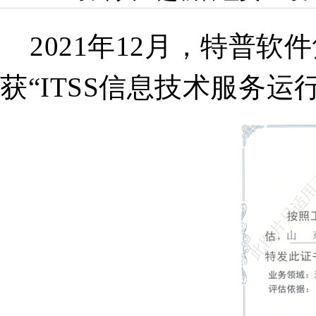
202
1
年
12
月，
特普软件
获
“
ITSS信息技术服务