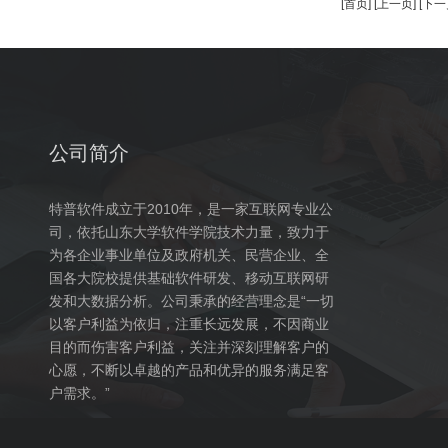
[首页]
[上一页]
[下一
公司简介
特普软件成立于2010年，是一家互联网专业公
司，依托山东大学软件学院技术力量，致力于
为各企业事业单位及政府机关、民营企业、全
国各大院校提供基础软件研发、移动互联网研
发和大数据分析。公司秉承的经营理念是“一切
以客户利益为依归，注重长远发展，不因商业
目的而伤害客户利益，关注并深刻理解客户的
心愿，不断以卓越的产品和优异的服务满足客
户需求。”