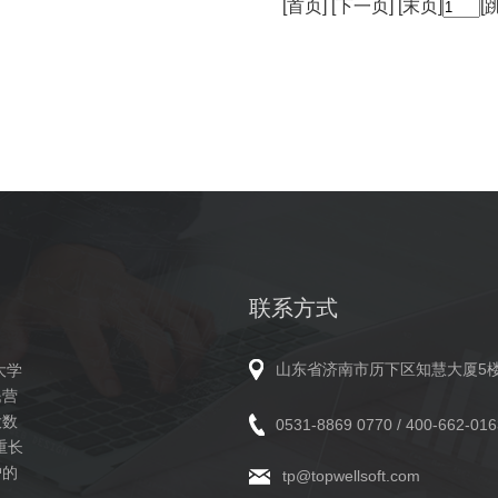
[首页]
[下一页]
[末页]
[
联系方式
山东省济南市历下区知慧大厦5
大学
民营
大数
0531-8869 0770 / 400-662-016
重长
户的
tp@topwellsoft.com