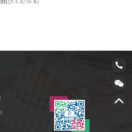
跳转]
[共 6 页/ 56 条]
楼
3