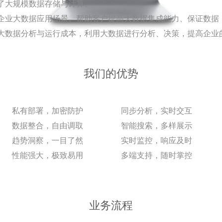
了大规模数据存储与计算、
企业大数据应用场景。帮助客户提高大数据集成能力、保证数据
大数据分析与运行成本，利用大数据进行分析、决策，提高企业
我们的优势
私有部署，加密防护
同步分析，实时交互
数据整合，自由调取
智能搜索，多样展示
趋势洞察，一目了然
实时监控，响应及时
性能强大，极致易用
多端支持，随时掌控
业务流程