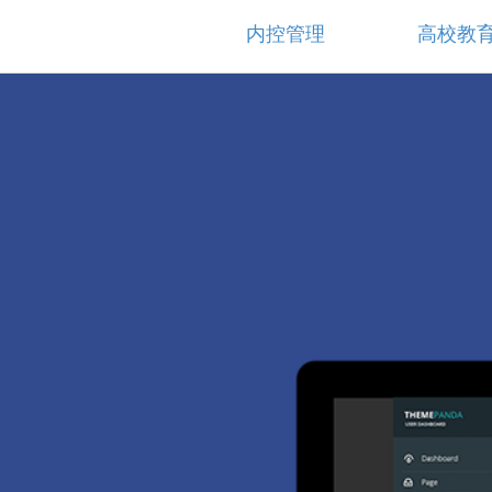
内控管理
高校教