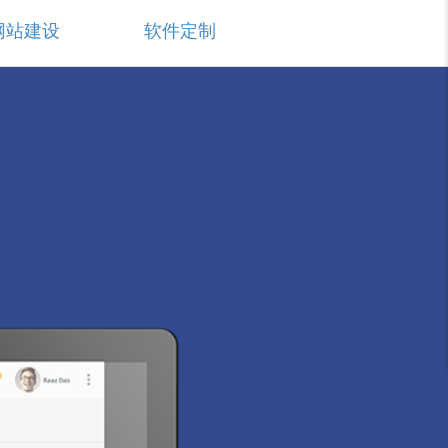
网站建设
软件定制