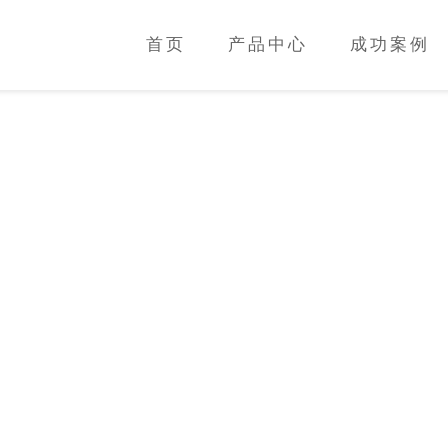
首页
产品中心
成功案例