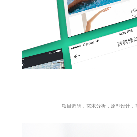
项目调研，需求分析，原型设计，