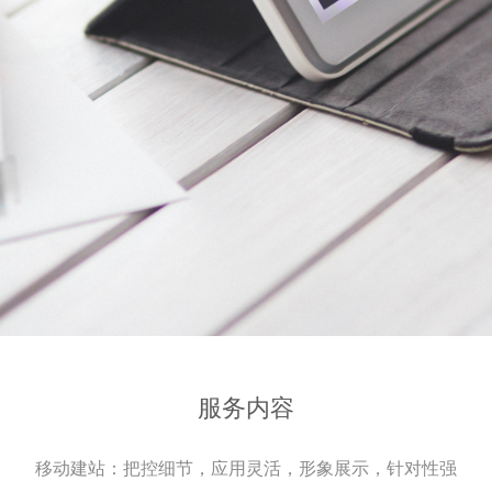
服务内容
移动建站：把控细节，应用灵活，形象展示，针对性强