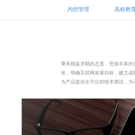
内控管理
高校教
秉承精益求精的态度，凭借丰富的
状，明确互联网发展目标，建立成
为产品提供全方位的技术测试，为